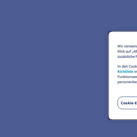
Wir verwend
Klick auf „
zusätzliche
In den Cook
Richtlinie
in
Funktionswe
personenbez
Cookie-E