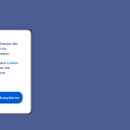
Zwecke: Mit
n für
wecken.
nsere
Cookie-
er die
hrer
akzeptieren