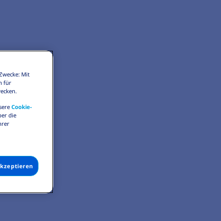
Zwecke: Mit
n für
wecken.
nsere
Cookie-
er die
hrer
akzeptieren