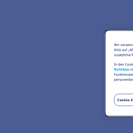
Wir verwend
Klick auf „
zusätzliche
In den Cook
Richtlinie
in
Funktionswe
personenbez
Cookie-E